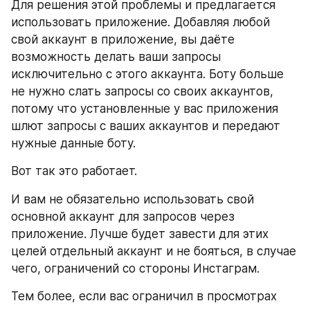
Для решения этой проблемы и предлагается 
использовать приложение. Добавляя любой 
свой аккаунт в приложение, вы даёте 
возможность делать ваши запросы 
исключительно с этого аккаунта. Боту больше 
не нужно слать запросы со своих аккаунтов, 
потому что установленные у вас приложения 
шлют запросы с ваших аккаунтов и передают 
нужные данные боту.
Вот так это работает.
И вам не обязательно использовать свой 
основной аккаунт для запросов через 
приложение. Лучше будет завести для этих 
целей отдельный аккаунт и не бояться, в случае 
чего, ограничений со стороны Инстаграм.
Тем более, если вас ограничил в просмотрах 