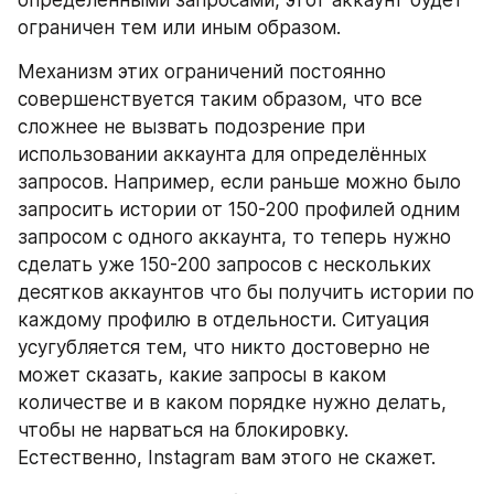
определенными запросами, этот аккаунт будет 
ограничен тем или иным образом.
Механизм этих ограничений постоянно 
совершенствуется таким образом, что все 
сложнее не вызвать подозрение при 
использовании аккаунта для определённых 
запросов. Например, если раньше можно было 
запросить истории от 150-200 профилей одним 
запросом с одного аккаунта, то теперь нужно 
сделать уже 150-200 запросов с нескольких 
десятков аккаунтов что бы получить истории по 
каждому профилю в отдельности. Ситуация 
усугубляется тем, что никто достоверно не 
может сказать, какие запросы в каком 
количестве и в каком порядке нужно делать, 
чтобы не нарваться на блокировку. 
Естественно, Instagram вам этого не скажет.