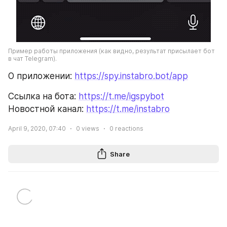
Пример работы приложения (как видно, результат присылает бот 
в чат Telegram).
О приложении: 
https://spy.instabro.bot/app
Ссылка на бота: 
https://t.me/igspybot
Новостной канал: 
https://t.me/instabro
April 9, 2020, 07:40
0
views
0
reactions
Share