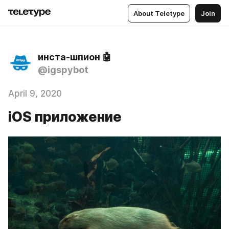
About Teletype
Join
инста-шпион 🤖
@igspybot
April 9, 2020
iOS приложение